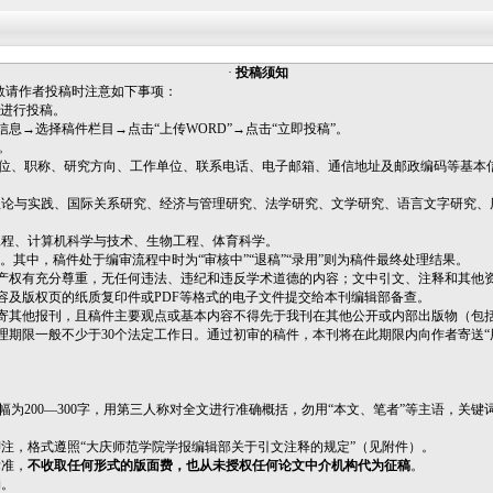
·
投稿须知
敬请作者投稿时注意如下事项：
）进行投稿。
信息→选择稿件栏目→点击“上传WORD”→点击“立即投稿”。
系。
学位、职称、研究方向、工作单位、联系电话、电子邮箱、通信地址及邮政编码等基本
理论与实践、国际关系研究、经济与管理研究、法学研究、文学研究、语言文字研究、
工程、计算机科学与技术、生物工程、体育科学。
录用”。其中，稿件处于编审流程中时为“审核中”“退稿”“录用”则为稿件最终处理结果。
产权有充分尊重，无任何违法、违纪和违反学术道德的内容；文中引文、注释和其他
容及版权页的纸质复印件或PDF等格式的电子文件提交给本刊编辑部备查。
寄其他报刊，且稿件主要观点或基本内容不得先于我刊在其他公开或内部出版物（包
理期限一般不少于30个法定工作日。通过初审的稿件，本刊将在此期限内向作者寄送“
。
幅为200—300字，用第三人称对全文进行准确概括，勿用“本文、笔者”等主语，关
脚注，格式遵照“大庆师范学院学报编辑部关于引文注释的规定”（见附件）。
标准，
不收取任何形式的版面费，也从未授权任何论文中介机构代为征稿
。
物。