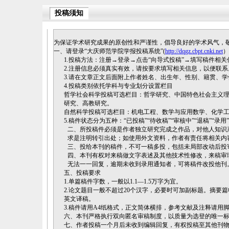
投稿须知
为保证学术研究成果的原创性和严谨性，倡导良好的学术风气，
一、请登录“大庆师范学院学报投稿系统”(
http://dqgz.cbpt.cnki.net
1.投稿方法：注册→登录→点击“向导式投稿”→填写稿件相关
2.注册信息必须真实有效，请按要求填写相关信息，以便联
3.请在文章正文后面附上作者姓名、出生年、性别、籍贯、
4.投稿类别依托学科与专业划分设置栏目
哲学社会科学投稿可选栏目：哲学研究、中国特色社会主义
研究、高教研究。
自然科学投稿可选栏目：机电工程、数学与应用数学、化学
5.稿件状态分为五种：“已投稿”“待收稿”“审核中”“退稿”“
二、所投稿件必须是作者独立研究完成之作品，对他人知识
求是注明转引出处；如使用外文资料，作者有责任将相关内
三、投给本刊的稿件，不可一稿多投，包括未局部改动后投
四、本刊有权对来稿做文字表述及其他技术性修改，来稿审
无法一一回复，逾期未收到录用通知者，可将稿件改投他刊
五、投稿要求
1.单篇稿件字数，一般以1.1—1.5万字为宜。
2.论文题目一般不超过20个汉字，必要时可加副标题。摘要篇
英文译稿。
3.稿件请用A4纸格式，正文简体横排，参考文献及注释请用
六、本刊严格执行双向匿名审稿制度，以质量为选登的唯一
七、作者投稿一个月后未收到编辑回复，有权投稿至其他刊